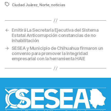
Ciudad Juárez
,
Norte
,
noticias
←
Emitirá La Secretaría Ejecutiva del Sistema
Estatal Anticorrupción constancias de no
inhabilitación
→
SESEA y Municipio de Chihuahua firmaron un
convenio para promover la integridad
empresarial con la herramienta HAIE