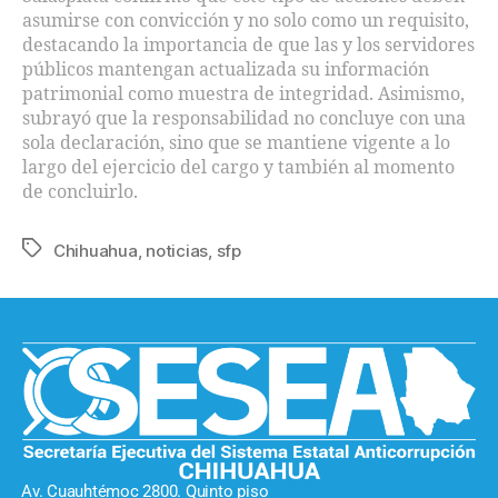
asumirse con convicción y no solo como un requisito,
destacando la importancia de que las y los servidores
públicos mantengan actualizada su información
patrimonial como muestra de integridad. Asimismo,
subrayó que la responsabilidad no concluye con una
sola declaración, sino que se mantiene vigente a lo
largo del ejercicio del cargo y también al momento
de concluirlo.
Chihuahua
,
noticias
,
sfp
Av. Cuauhtémoc 2800. Quinto piso