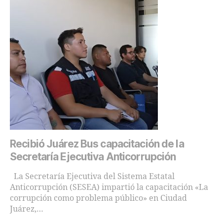
Recibió Juárez Bus capacitación de la
Secretaría Ejecutiva Anticorrupción
La Secretaría Ejecutiva del Sistema Estatal
Anticorrupción (SESEA) impartió la capacitación «La
corrupción como problema público» en Ciudad
Juárez,…